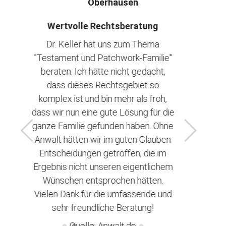
Oberhausen
Wertvolle Rechtsberatung
Dr. Keller hat uns zum Thema
Trenn
"Testament und Patchwork-Familie"
Ku
eine
beraten. Ich hätte nicht gedacht,
Frau Nussba
tentes
dass dieses Rechtsgebiet so
sehr gut
am
komplex ist und bin mehr als froh,
juristische
werden
dass wir nun eine gute Lösung für die
empa
ch und
ganze Familie gefunden haben. Ohne
Zwischen
tet. Ich
Anwalt hätten wir im guten Glauben
eventuellen 
sanwalt
Entscheidungen getroffen, die im
mit in ihre B
n!
Ergebnis nicht unseren eigentlichem
Ich war run
Wünschen entsprochen hätten.
der Bera
Vielen Dank für die umfassende und
Que
sehr freundliche Beratung!
Quelle: Anwalt.de